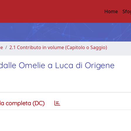
Home
Sfo
me
2.1 Contributo in volume (Capitolo o Saggio)
a dalle Omelie a Luca di Origene
a completa (DC)