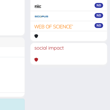
ND
ND
ND
social impact