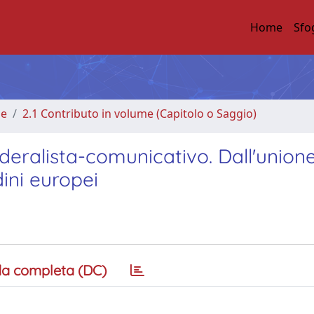
Home
Sfo
me
2.1 Contributo in volume (Capitolo o Saggio)
ralista-comunicativo. Dall'unione
dini europei
a completa (DC)