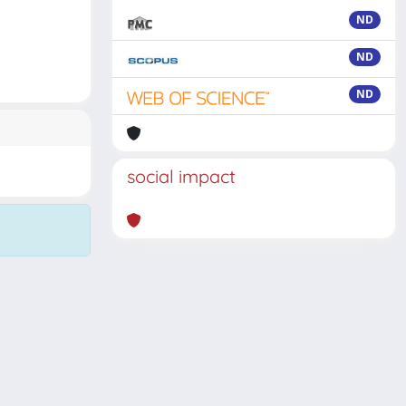
ND
ND
ND
social impact