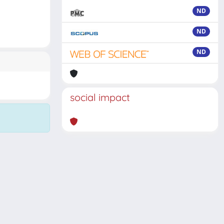
ND
ND
ND
social impact