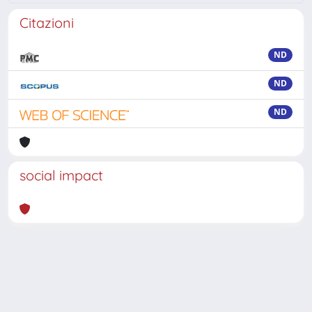
Citazioni
ND
ND
ND
social impact