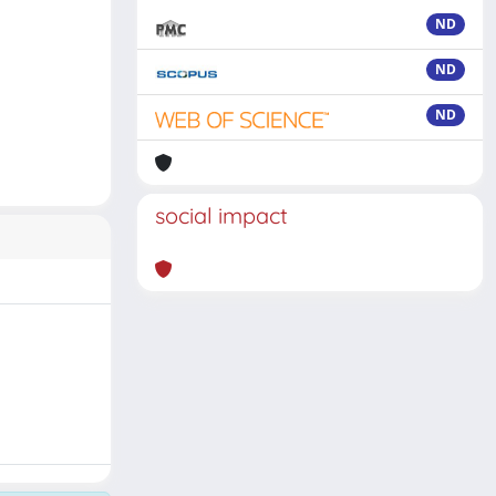
ND
ND
ND
social impact