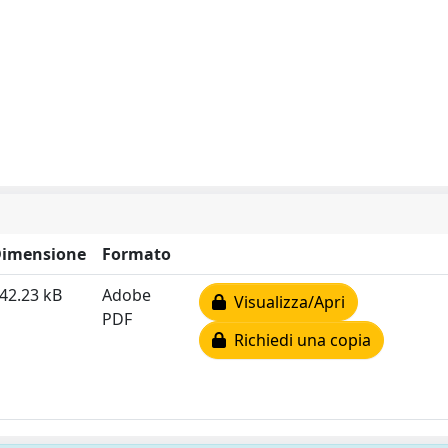
imensione
Formato
42.23 kB
Adobe
Visualizza/Apri
PDF
Richiedi una copia