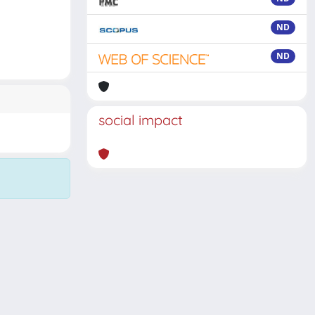
ND
ND
social impact