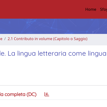
Home
Sfo
me
2.1 Contributo in volume (Capitolo o Saggio)
. La lingua letteraria come lingua
a completa (DC)