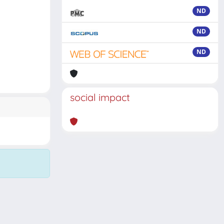
ND
ND
ND
social impact