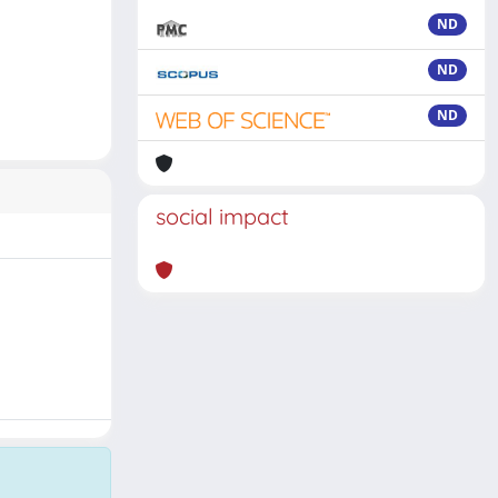
ND
ND
ND
social impact