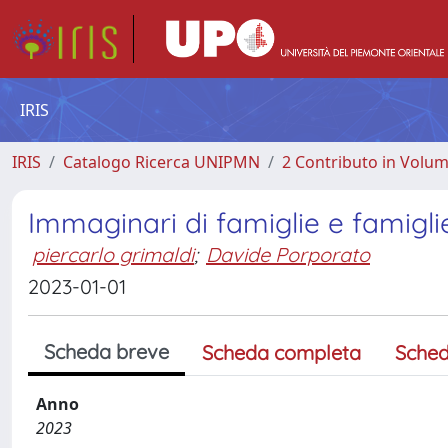
IRIS
IRIS
Catalogo Ricerca UNIPMN
2 Contributo in Volu
Immaginari di famiglie e famigli
piercarlo grimaldi
;
Davide Porporato
2023-01-01
Scheda breve
Scheda completa
Sched
Anno
2023