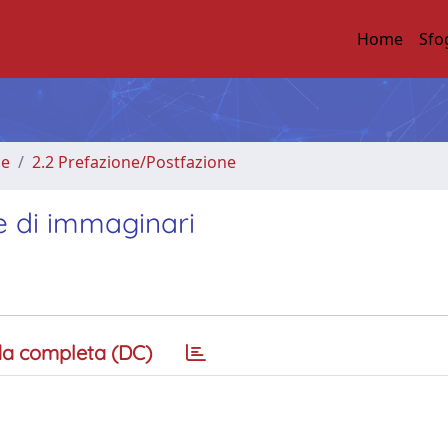
Home
Sfo
me
2.2 Prefazione/Postfazione
e di immaginari
a completa (DC)