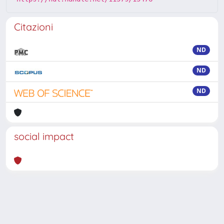
Citazioni
ND
ND
ND
social impact