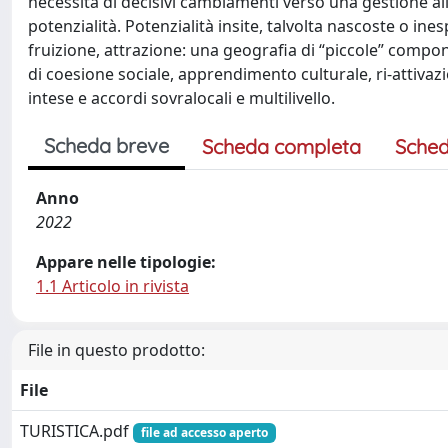
necessità di decisivi cambiamenti verso una gestione alla
potenzialità. Potenzialità insite, talvolta nascoste o ine
fruizione, attrazione: una geografia di “piccole” compon
di coesione sociale, apprendimento culturale, ri-attivazio
intese e accordi sovralocali e multilivello.
Scheda breve
Scheda completa
Sched
Anno
2022
Appare nelle tipologie:
1.1 Articolo in rivista
File in questo prodotto:
File
TURISTICA.pdf
file ad accesso aperto