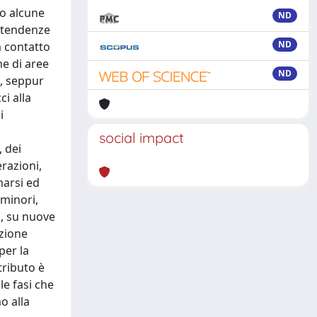
do alcune
ND
e tendenze
ND
a contatto
ne di aree
ND
a, seppur
i alla
i
social impact
, dei
erazioni,
marsi ed
 minori,
i, su nuove
azione
per la
tributo è
le fasi che
o alla