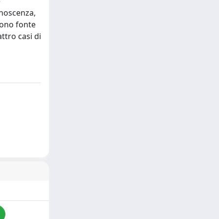
e
conoscenza,
gono fonte
ttro casi di