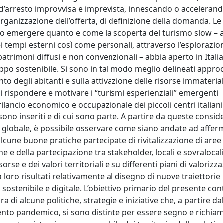
 d’arresto improvvisa e imprevista, innescando o acceleran
organizzazione dell’offerta, di definizione della domanda. L
to emergere quanto e come la scoperta del turismo slow – 
ei tempi esterni così come personali, attraverso l’esplorazio
di patrimoni diffusi e non convenzionali – abbia aperto in Itali
ppo sostenibile. Si sono in tal modo meglio delineati approcc
nto degli abitanti e sulla attivazione delle risorse immaterial
i rispondere e motivare i “turismi esperienziali” emergenti
lancio economico e occupazionale dei piccoli centri italiani
cui sono inseriti e di cui sono parte. A partire da queste consid
lo globale, è possibile osservare come siano andate ad affer
lcune buone pratiche partecipate di rivitalizzazione di aree
one e della partecipazione tra stakeholder, locali e sovralocal
orse e dei valori territoriali e su differenti piani di valorizz
 loro risultati relativamente al disegno di nuove traiettorie 
e sostenibile e digitale. L’obiettivo primario del presente con
 di alcune politiche, strategie e iniziative che, a partire dal
ento pandemico, si sono distinte per essere segno e richiam