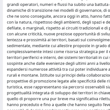
grandi operatori, numeri e flussi ha subito una battuta
dinamiche di transizione nei modelli di governance, di 
che ne sono conseguite, ancora oggi in atto, hanno fat
con la natura, rispettoso degli ambienti, degli spazi e d
defilate, o marginali, rispetto ai circuiti tradizionali e 
con alcune criticità, nuove preziose opportunità di svilu
lentezza e prossimità ai territori, basati sul coinvolgime
sedimentate, mediante cui allestire proposte in grado d
complessivamente intesi come risorsa strategica per il ri
territori periferici e interni, dei sistemi territoriali in 
sospinte anche dalle evenienze degli ultimi anni a livel
espandersi numerose attività tra cui poter individuare a
rurali e montane. Istituite sui principi della collaborazi
prospettive di promozione legate alle specificità delle ris
turistica, esse rappresentano sia percorsi osservabili sia
progettualità integrata di sviluppo dei territori in chiav
quello di proporre una pur breve ma significativa rilettura
hanno preceduto e fino a quelle che hanno seguito l’ev