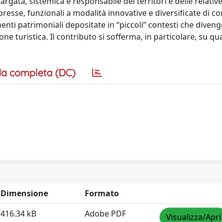
rgata, sistemica e responsabile dei territori e delle relativ
spresse, funzionali a modalità innovative e diversificate di 
enti patrimoniali depositate in “piccoli” contesti che diven
ne turistica. Il contributo si sofferma, in particolare, su qua
a completa (DC)
Dimensione
Formato
416.34 kB
Adobe PDF
Visualizza/Apri