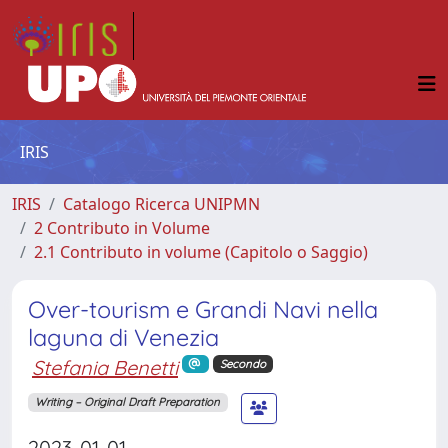
IRIS
IRIS
Catalogo Ricerca UNIPMN
2 Contributo in Volume
2.1 Contributo in volume (Capitolo o Saggio)
Over-tourism e Grandi Navi nella
laguna di Venezia
Stefania Benetti
Secondo
Writing – Original Draft Preparation
2023-01-01