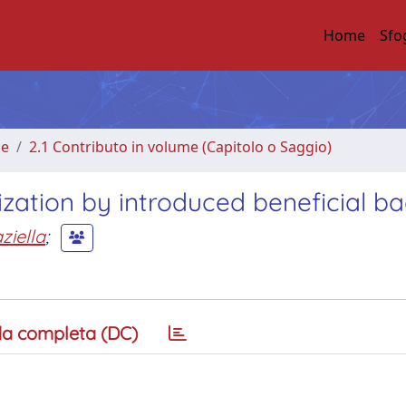
Home
Sfo
me
2.1 Contributo in volume (Capitolo o Saggio)
zation by introduced beneficial ba
ziella
;
a completa (DC)