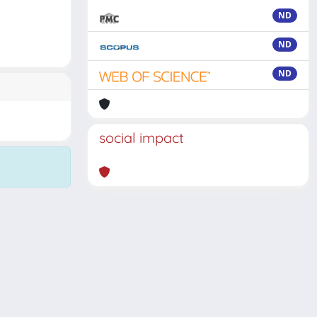
ND
ND
ND
social impact