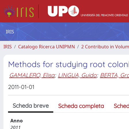
IRIS
IRIS
Catalogo Ricerca UNIPMN
2 Contributo in Volu
Methods for studying root coloni
GAMALERO, Elisa
;
LINGUA, Guido
;
BERTA, Gra
2011-01-01
Scheda breve
Scheda completa
Sched
Anno
2011