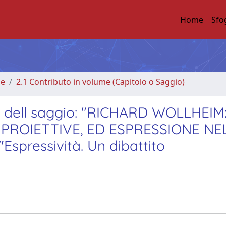
Home
Sfo
me
2.1 Contributo in volume (Capitolo o Saggio)
ne dell saggio: "RICHARD WOLLHEIM
PROIETTIVE, ED ESPRESSIONE NE
"Espressività. Un dibattito