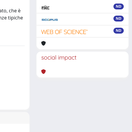
ND
to, che è
nze tipiche
ND
ND
social impact