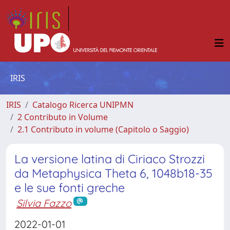
IRIS
IRIS
Catalogo Ricerca UNIPMN
2 Contributo in Volume
2.1 Contributo in volume (Capitolo o Saggio)
La versione latina di Ciriaco Strozzi
da Metaphysica Theta 6, 1048b18-35
e le sue fonti greche
Silvia Fazzo
2022-01-01