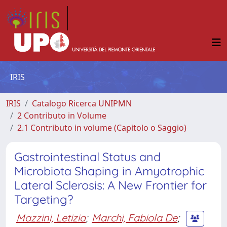
IRIS
IRIS
Catalogo Ricerca UNIPMN
2 Contributo in Volume
2.1 Contributo in volume (Capitolo o Saggio)
Gastrointestinal Status and
Microbiota Shaping in Amyotrophic
Lateral Sclerosis: A New Frontier for
Targeting?
Mazzini, Letizia
;
Marchi, Fabiola De
;