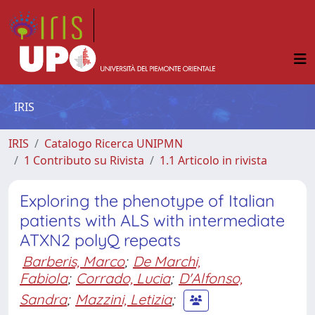
IRIS
IRIS
Catalogo Ricerca UNIPMN
1 Contributo su Rivista
1.1 Articolo in rivista
Exploring the phenotype of Italian
patients with ALS with intermediate
ATXN2 polyQ repeats
Barberis, Marco
;
De Marchi,
Fabiola
;
Corrado, Lucia
;
D'Alfonso,
Sandra
;
Mazzini, Letizia
;