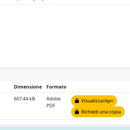
Dimensione
Formato
607.44 kB
Adobe
Visualizza/Apri
PDF
Richiedi una copia