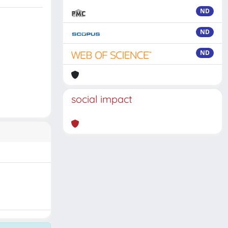
ND
ND
ND
social impact