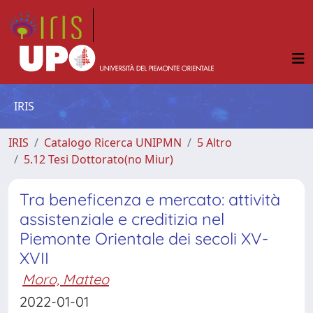
IRIS
IRIS
Catalogo Ricerca UNIPMN
5 Altro
5.12 Tesi Dottorato(no Miur)
Tra beneficenza e mercato: attività
assistenziale e creditizia nel
Piemonte Orientale dei secoli XV-
XVII
Moro, Matteo
2022-01-01