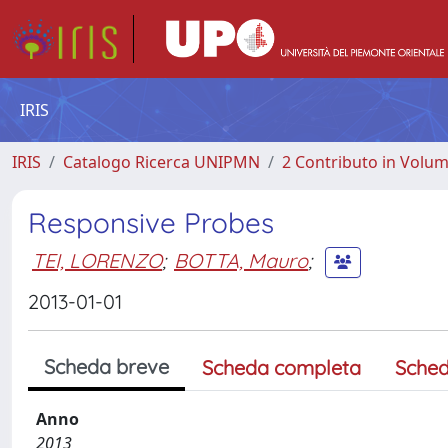
IRIS
IRIS
Catalogo Ricerca UNIPMN
2 Contributo in Volu
Responsive Probes
TEI, LORENZO
;
BOTTA, Mauro
;
2013-01-01
Scheda breve
Scheda completa
Sched
Anno
2013