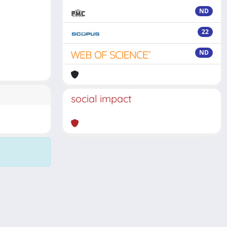
ND
22
ND
social impact