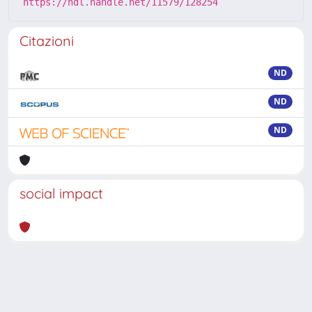
https://hdl.handle.net/11579/128254
Citazioni
ND
ND
ND
social impact