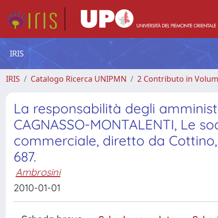
IRIS
IRIS
Catalogo Ricerca UNIPMN
2 Contributo in Volu
La responsabilità degli amminis
CAGNASSO-MONTALENTI, Le società
commerciale, diretto da Cottino,
687.
Ambrosini
2010-01-01