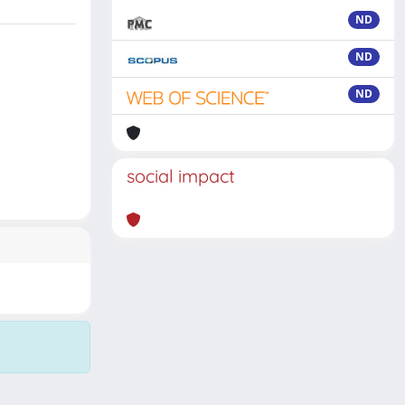
ND
ND
ND
social impact