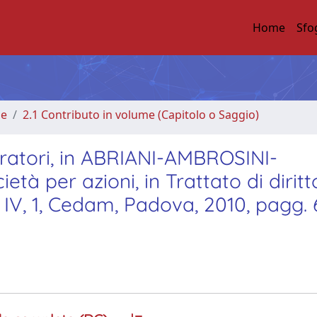
Home
Sfo
me
2.1 Contributo in volume (Capitolo o Saggio)
tratori, in ABRIANI-AMBROSINI-
 per azioni, in Trattato di diritt
 IV, 1, Cedam, Padova, 2010, pagg. 