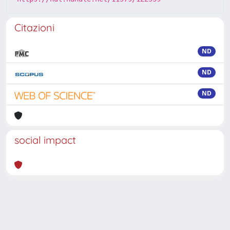
Citazioni
ND
ND
ND
social impact