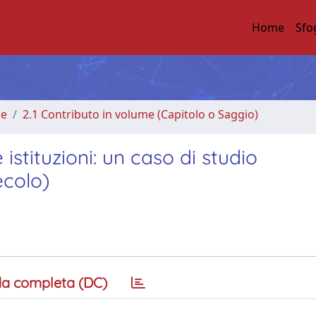
Home
Sfo
me
2.1 Contributo in volume (Capitolo o Saggio)
istituzioni: un caso di studio
ecolo)
a completa (DC)