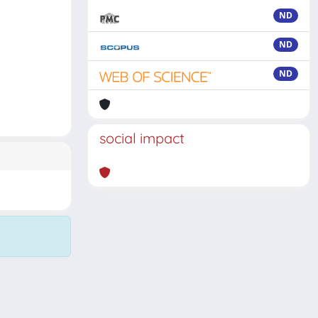
ND
ND
ND
social impact