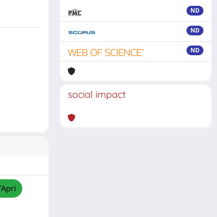
ND
ND
ND
social impact
/Apri