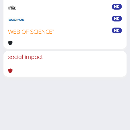
ND
ND
ND
social impact
Powered by
IRIS
-
about IRIS
-
Utilizzo dei cookie
-
Privacy
Copyright © 2026