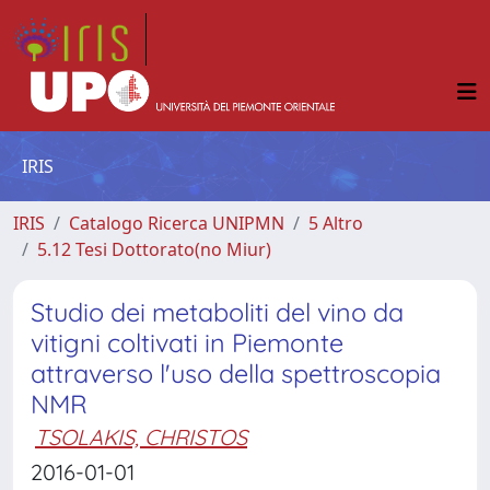
IRIS
IRIS
Catalogo Ricerca UNIPMN
5 Altro
5.12 Tesi Dottorato(no Miur)
Studio dei metaboliti del vino da
vitigni coltivati in Piemonte
attraverso l'uso della spettroscopia
NMR
TSOLAKIS, CHRISTOS
2016-01-01