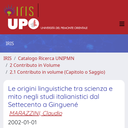
IRIS
IRIS
Catalogo Ricerca UNIPMN
2 Contributo in Volume
2.1 Contributo in volume (Capitolo o Saggio)
Le origini linguistiche tra scienza e
mito negli studi italianistici dal
Settecento a Ginguené
MARAZZINI, Claudio
2002-01-01