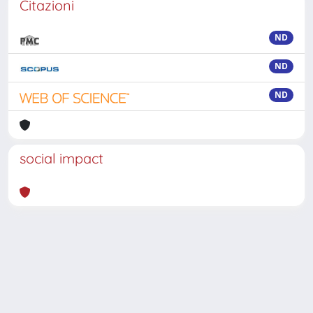
Citazioni
ND
ND
ND
social impact
Powered by
IRIS
-
about IRIS
-