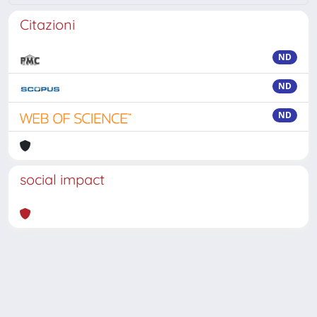
Citazioni
ND
ND
ND
social impact