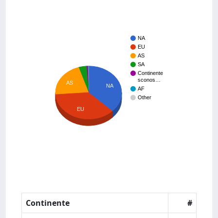
NA
EU
AS
SA
Continente
sconos…
AS
NA
AF
Other
EU
Continente
#