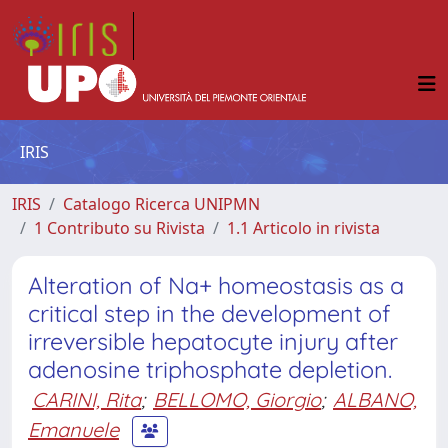
IRIS
IRIS
Catalogo Ricerca UNIPMN
1 Contributo su Rivista
1.1 Articolo in rivista
Alteration of Na+ homeostasis as a
critical step in the development of
irreversible hepatocyte injury after
adenosine triphosphate depletion.
CARINI, Rita
;
BELLOMO, Giorgio
;
ALBANO,
Emanuele