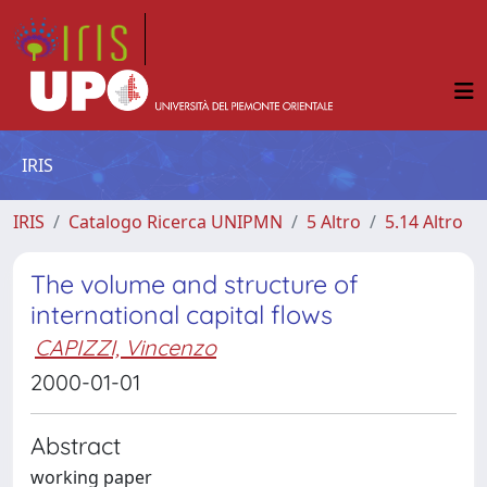
IRIS
IRIS
Catalogo Ricerca UNIPMN
5 Altro
5.14 Altro
The volume and structure of
international capital flows
CAPIZZI, Vincenzo
2000-01-01
Abstract
working paper