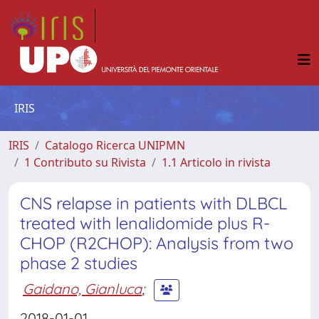
IRIS
IRIS
Catalogo Ricerca UNIPMN
1 Contributo su Rivista
1.1 Articolo in rivista
CNS relapse in patients with DLBCL
treated with lenalidomide plus R-
CHOP (R2CHOP): Analysis from two
phase 2 studies
Gaidano, Gianluca
;
2018-01-01