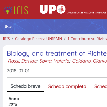
IRIS
IRIS
Catalogo Ricerca UNIPMN
1 Contributo su Rivist
Biology and treatment of Richt
Rossi, Davide
;
Spina, Valeria
;
Gaidano, Gianl
2018-01-01
Scheda breve
Scheda completa
Sched
Anno
2018