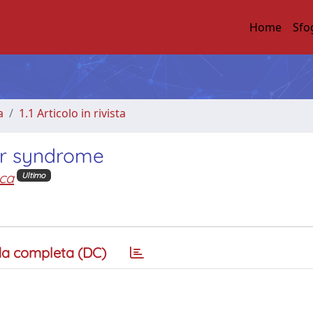
Home
Sfo
a
1.1 Articolo in rivista
er syndrome
uca
Ultimo
a completa (DC)