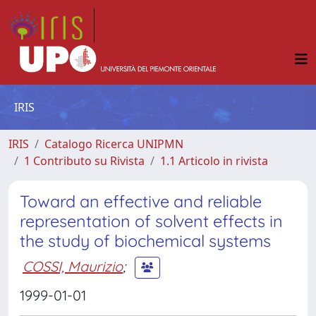
IRIS
IRIS
Catalogo Ricerca UNIPMN
1 Contributo su Rivista
1.1 Articolo in rivista
Toward an effective and reliable
representation of solvent effects in
the study of biochemical systems
COSSI, Maurizio
;
1999-01-01