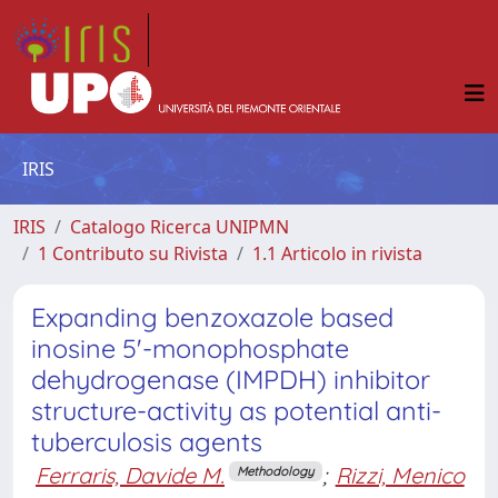
IRIS
IRIS
Catalogo Ricerca UNIPMN
1 Contributo su Rivista
1.1 Articolo in rivista
Expanding benzoxazole based
inosine 5'-monophosphate
dehydrogenase (IMPDH) inhibitor
structure-activity as potential anti-
tuberculosis agents
Ferraris, Davide M.
;
Rizzi, Menico
Methodology