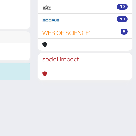
ND
ND
0
social impact