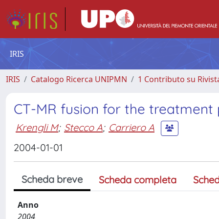
IRIS
IRIS
Catalogo Ricerca UNIPMN
1 Contributo su Rivist
CT-MR fusion for the treatment 
Krengli M
;
Stecco A
;
Carriero A
2004-01-01
Scheda breve
Scheda completa
Sched
Anno
2004