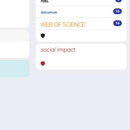
16
14
social impact