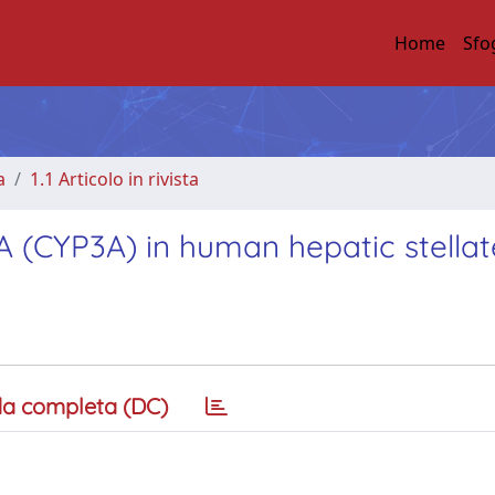
Home
Sfo
a
1.1 Articolo in rivista
(CYP3A) in human hepatic stellate
a completa (DC)