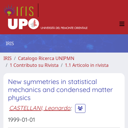
IRIS
IRIS
Catalogo Ricerca UNIPMN
1 Contributo su Rivista
1.1 Articolo in rivista
New symmetries in statistical
mechanics and condensed matter
physics
CASTELLANI, Leonardo
;
1999-01-01