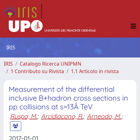
IRIS
IRIS
Catalogo Ricerca UNIPMN
1 Contributo su Rivista
1.1 Articolo in rivista
Measurement of the differential
inclusive B+hadron cross sections in
pp collisions at s=13Â TeV
Ruspa, M.
;
Arcidiacono, R.
;
Arneodo, M.
;
2017-01-01