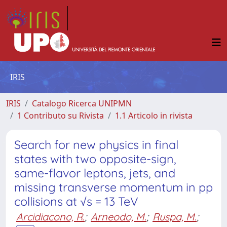
IRIS
IRIS
Catalogo Ricerca UNIPMN
1 Contributo su Rivista
1.1 Articolo in rivista
Search for new physics in final
states with two opposite-sign,
same-flavor leptons, jets, and
missing transverse momentum in pp
collisions at √s = 13 TeV
Arcidiacono, R.
;
Arneodo, M.
;
Ruspa, M.
;