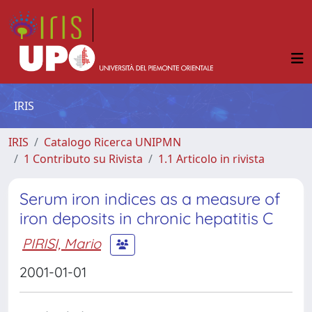
IRIS
IRIS
Catalogo Ricerca UNIPMN
1 Contributo su Rivista
1.1 Articolo in rivista
Serum iron indices as a measure of
iron deposits in chronic hepatitis C
PIRISI, Mario
2001-01-01