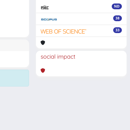
ND
38
33
social impact