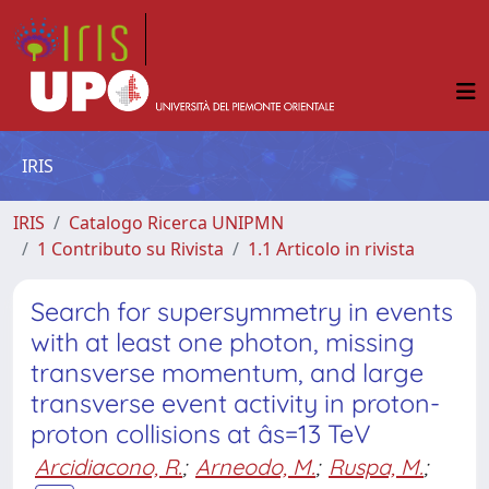
IRIS
IRIS
Catalogo Ricerca UNIPMN
1 Contributo su Rivista
1.1 Articolo in rivista
Search for supersymmetry in events
with at least one photon, missing
transverse momentum, and large
transverse event activity in proton-
proton collisions at âs=13 TeV
Arcidiacono, R.
;
Arneodo, M.
;
Ruspa, M.
;