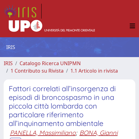
IRIS
IRIS
Catalogo Ricerca UNIPMN
1 Contributo su Rivista
1.1 Articolo in rivista
Fattori correlati all’insorgenza di
episodi di broncospasmo in una
piccola città lombarda con
particolare riferimento
all’inquinamento ambientale
PANELLA, Massimiliano
;
BONA, Gianni