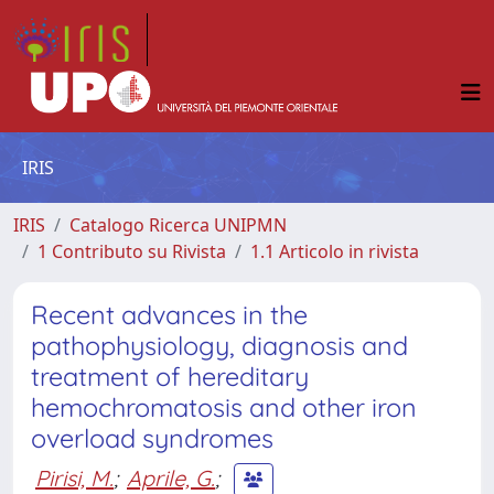
IRIS
IRIS
Catalogo Ricerca UNIPMN
1 Contributo su Rivista
1.1 Articolo in rivista
Recent advances in the
pathophysiology, diagnosis and
treatment of hereditary
hemochromatosis and other iron
overload syndromes
Pirisi, M.
;
Aprile, G.
;