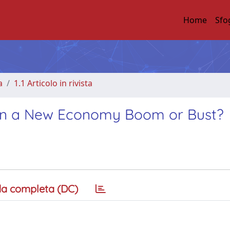
Home
Sfo
a
1.1 Articolo in rivista
en a New Economy Boom or Bust?
a completa (DC)