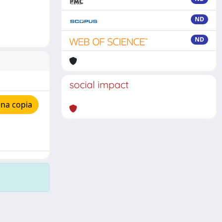
ND
ND
social impact
una copia