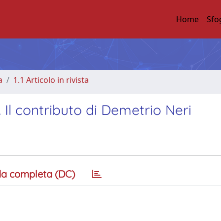
Home
Sfo
a
1.1 Articolo in rivista
 Il contributo di Demetrio Neri
a completa (DC)