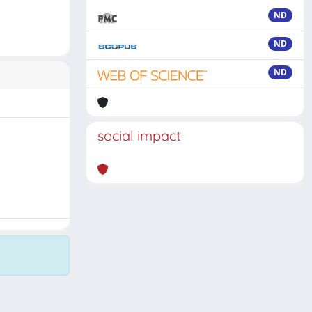
ND
ND
ND
social impact