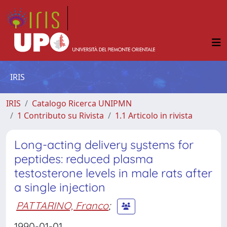
IRIS
IRIS
Catalogo Ricerca UNIPMN
1 Contributo su Rivista
1.1 Articolo in rivista
Long-acting delivery systems for
peptides: reduced plasma
testosterone levels in male rats after
a single injection
PATTARINO, Franco
;
1990-01-01