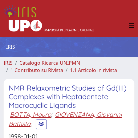
IRIS
IRIS
Catalogo Ricerca UNIPMN
1 Contributo su Rivista
1.1 Articolo in rivista
NMR Relaxometric Studies of Gd(III)
Complexes with Heptadentate
Macrocyclic Ligands
BOTTA, Mauro
;
GIOVENZANA, Giovanni
Battista
;
1998-01-01